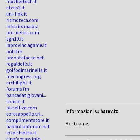
mothertech.it
atcto3.it
uni-link.it
ritmoteca.com
infissiroma.biz
pro-netics.com
tgh10.it
laprovinciagame.it
poll.fm
prenotafacile.net
regaldolls.it
golfodimarinella.it
mecongress.org
archilight.it
forums.fm
bancadatigiovani...
tonido.it
pixsellize.com
Informazioni su
hsrev.it
:
corteappello.tri...
complimentstore.it
Hostname:
habbohubforum.net
iokaishiatsu.it
cinefantasy.info