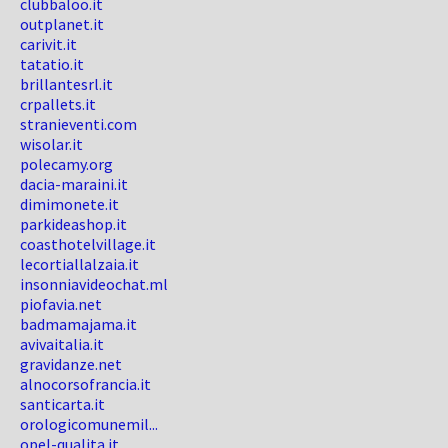
clubbaloo.it
outplanet.it
carivit.it
tatatio.it
brillantesrl.it
crpallets.it
stranieventi.com
wisolar.it
polecamy.org
dacia-maraini.it
dimimonete.it
parkideashop.it
coasthotelvillage.it
lecortiallalzaia.it
insonniavideochat.ml
piofavia.net
badmamajama.it
avivaitalia.it
gravidanze.net
alnocorsofrancia.it
santicarta.it
orologicomunemil...
opel-qualita.it