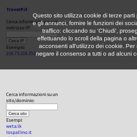
TrovaIP.it
Questo sito utilizza cookie di terze parti
Cerca informazioni su un
e gli annunci, fornire le funzioni dei soc
indirizzo IP:
traffico: cliccando su 'Chiudi', pro
effettuando lo scroll della pagina o altr
acconsenti all'utilizzo dei cookie. Pe
Esempio:
216.73.216.153
negare il consenso a tutti o ad alcuni c
Cerca informazioni su un
sito/dominio:
Esempi:
weta.lk
lospallino.it