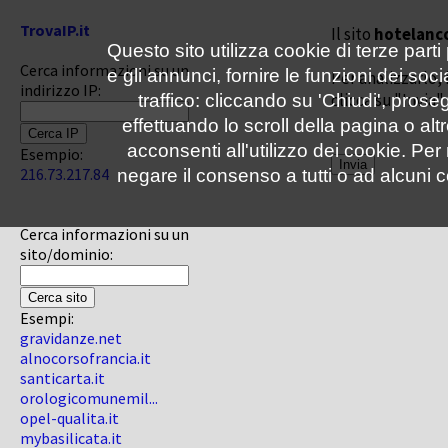
TrovaIP.it
Il sito
hotelanco
Questo sito utilizza cookie di terze parti
Cerca informazioni su un
e gli annunci, fornire le funzioni dei soc
Per analizzarlo, 
indirizzo IP:
clicca su "Invia"
traffico: cliccando su 'Chiudi', pro
effettuando lo scroll della pagina o altr
acconsenti all'utilizzo dei cookie. Pe
Esempio:
216.73.217.84
negare il consenso a tutti o ad alcuni c
Cerca informazioni su un
sito/dominio:
Esempi:
gravidanze.net
alnocorsofrancia.it
santicarta.it
orologicomunemil...
opel-qualita.it
mybasilicata.it