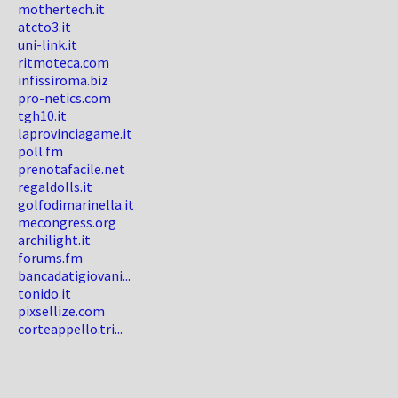
mothertech.it
atcto3.it
uni-link.it
ritmoteca.com
infissiroma.biz
pro-netics.com
tgh10.it
laprovinciagame.it
poll.fm
prenotafacile.net
regaldolls.it
golfodimarinella.it
mecongress.org
archilight.it
forums.fm
bancadatigiovani...
tonido.it
pixsellize.com
corteappello.tri...