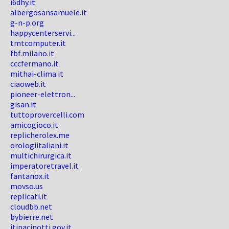
i6dhy.it
albergosansamuele.it
g-n-p.org
happycenterservi...
tmtcomputer.it
fbf.milano.it
cccfermano.it
mithai-clima.it
ciaoweb.it
pioneer-elettron...
gisan.it
tuttoprovercelli.com
amicogioco.it
replicherolex.me
orologiitaliani.it
multichirurgica.it
imperatoretravel.it
fantanox.it
movso.us
replicati.it
cloudbb.net
bybierre.net
itipacinotti.gov.it