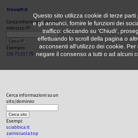
TrovaIP.it
Questo sito utilizza cookie di terze parti
Cerca informazioni su un
e gli annunci, fornire le funzioni dei soc
indirizzo IP:
traffico: cliccando su 'Chiudi', pro
effettuando lo scroll della pagina o altr
acconsenti all'utilizzo dei cookie. Pe
Esempio:
216.73.217.70
negare il consenso a tutti o ad alcuni c
Cerca informazioni su un
sito/dominio:
Esempi:
sciabbica.it
zainiscuola.top