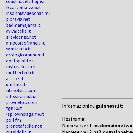
coasthotelvillage.it
lecortiallalzaia.it
insonniavideochat.ml
piofavia.net
badmamajama.it
avivaitalia.it
gravidanze.net
alnocorsofrancia.it
santicarta.it
orologicomunemil...
opel-qualita.it
mybasilicata.it
mothertech.it
atcto3.it
uni-link.it
ritmoteca.com
infissiroma.biz
pro-netics.com
Informazioni su
guinness.it
:
tgh10.it
laprovinciagame.it
Hostname:
poll.fm
Nameserver 1:
ns.domainnetwo
prenotafacile.net
regaldolls.it
Nameserver 2:
ns2.domainnetw