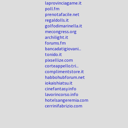
laprovinciagame.it
poll.fm
prenotafacile.net
regaldolls.it
golfodimarinella.it
mecongress.org
archilight.it
forums.fm
bancadatigiovani...
tonido.it
pixsellize.com
corteappello.tri...
complimentstore.it
habbohubforum.net
iokaishiatsu.it
cinefantasy.info
lavorincorso.info
hotelsangeremia.com
cerrinifabrizio.com