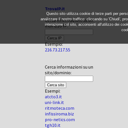
TrovaIP.it
Questo sito utilizza cookie di terze parti per perso
analizzare il nostro traffico: cliccando su 'Chiudi', pr
Cerca informazioni su un
interazione col sito, acconsenti all'utilizzo dei co
indirizzo IP:
cook
Esempio:
216.73.217.55
Cerca informazioni su un
sito/dominio:
Esempi:
atcto3.it
uni-link.it
ritmoteca.com
infissiroma.biz
pro-netics.com
tgh10.it