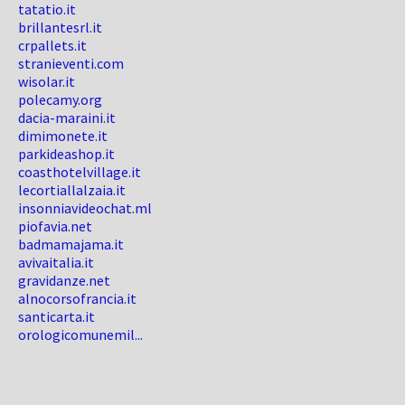
tatatio.it
brillantesrl.it
crpallets.it
stranieventi.com
wisolar.it
polecamy.org
dacia-maraini.it
dimimonete.it
parkideashop.it
coasthotelvillage.it
lecortiallalzaia.it
insonniavideochat.ml
piofavia.net
badmamajama.it
avivaitalia.it
gravidanze.net
alnocorsofrancia.it
santicarta.it
orologicomunemil...