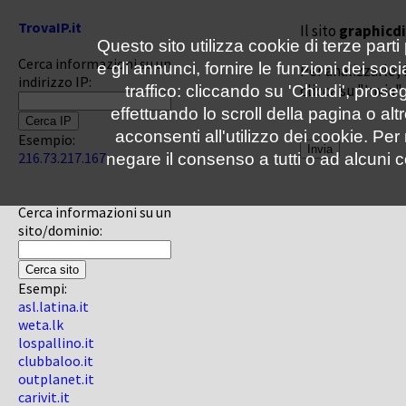
TrovaIP.it
Il sito
graphicdi
Questo sito utilizza cookie di terze parti
Cerca informazioni su un
e gli annunci, fornire le funzioni dei soc
Per analizzarlo, 
indirizzo IP:
clicca su "Invia"
traffico: cliccando su 'Chiudi', pro
effettuando lo scroll della pagina o altr
acconsenti all'utilizzo dei cookie. Pe
Esempio:
216.73.217.167
negare il consenso a tutti o ad alcuni c
Cerca informazioni su un
sito/dominio:
Esempi:
asl.latina.it
weta.lk
lospallino.it
clubbaloo.it
outplanet.it
carivit.it