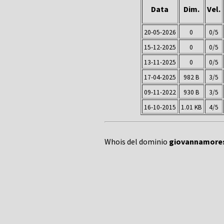
Data
Dim.
Vel.
20-05-2026
0
0/5
15-12-2025
0
0/5
13-11-2025
0
0/5
17-04-2025
982 B
3/5
09-11-2022
930 B
3/5
16-10-2015
1.01 KB
4/5
Whois del dominio
giovannamores