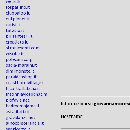
weta.lk
lospallino.it
clubbaloo.it
outplanet.it
carivit.it
tatatio.it
brillantesrl.it
crpallets.it
stranieventi.com
wisolar.it
polecamy.org
dacia-maraini.it
dimimonete.it
parkideashop.it
coasthotelvillage.it
lecortiallalzaia.it
insonniavideochat.ml
piofavia.net
Informazioni su
giovannamoresc
badmamajama.it
avivaitalia.it
Hostname:
gravidanze.net
alnocorsofrancia.it
santicarta.it