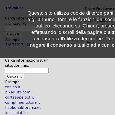
TrovaIP.it
Il sito
fosk.me
n
Questo sito utilizza cookie di terze parti
Cerca informazioni su un
e gli annunci, fornire le funzioni dei soc
Per analizzarlo, 
indirizzo IP:
clicca su "Invia"
traffico: cliccando su 'Chiudi', pro
effettuando lo scroll della pagina o altr
acconsenti all'utilizzo dei cookie. Pe
Esempio:
216.73.217.143
negare il consenso a tutti o ad alcuni c
Cerca informazioni su un
sito/dominio:
Esempi:
tonido.it
pixsellize.com
corteappello.tri...
complimentstore.it
habbohubforum.net
iokaishiatsu.it