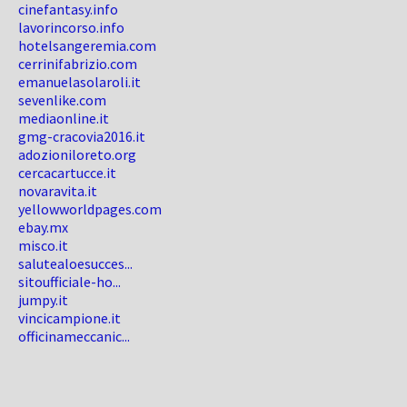
cinefantasy.info
lavorincorso.info
hotelsangeremia.com
cerrinifabrizio.com
emanuelasolaroli.it
sevenlike.com
mediaonline.it
gmg-cracovia2016.it
adozioniloreto.org
cercacartucce.it
novaravita.it
yellowworldpages.com
ebay.mx
misco.it
salutealoesucces...
sitoufficiale-ho...
jumpy.it
vincicampione.it
officinameccanic...