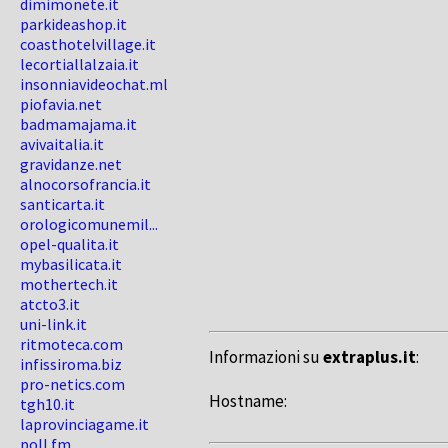
dimimonete.it
parkideashop.it
coasthotelvillage.it
lecortiallalzaia.it
insonniavideochat.ml
piofavia.net
badmamajama.it
avivaitalia.it
gravidanze.net
alnocorsofrancia.it
santicarta.it
orologicomunemil...
opel-qualita.it
mybasilicata.it
mothertech.it
atcto3.it
uni-link.it
ritmoteca.com
Informazioni su
extraplus.it
:
infissiroma.biz
pro-netics.com
Hostname:
tgh10.it
laprovinciagame.it
poll.fm