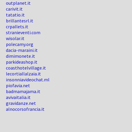
outplanet.it
carivit.it
tatatio.it
brillantesrl.it
crpallets.it
stranieventi.com
wisolar.it
polecamy.org
dacia-maraini.it
dimimonete.it
parkideashop.it
coasthotelvillage.it
lecortiallalzaia.it
insonniavideochat.ml
piofavia.net
badmamajama.it
avivaitalia.it
gravidanze.net
alnocorsofrancia.it