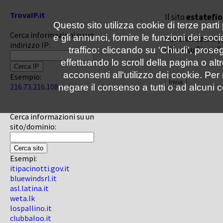
TrovaIP.it
Il sito
estatefio
Questo sito utilizza cookie di terze parti
Cerca informazioni su un
e gli annunci, fornire le funzioni dei soc
Per analizzarlo, 
indirizzo IP:
clicca su "Invia"
traffico: cliccando su 'Chiudi', pro
effettuando lo scroll della pagina o altr
acconsenti all'utilizzo dei cookie. Pe
Esempio:
216.73.216.108
negare il consenso a tutti o ad alcuni c
Cerca informazioni su un
sito/dominio:
Esempi:
itipacinotti.gov.it
bluewindsrl.it
asl.latina.it
weta.lk
lospallino.it
clubbaloo.it