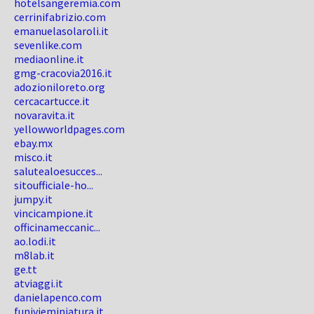
hotelsangeremia.com
cerrinifabrizio.com
emanuelasolaroli.it
sevenlike.com
mediaonline.it
gmg-cracovia2016.it
adozioniloreto.org
cercacartucce.it
novaravita.it
yellowworldpages.com
ebay.mx
misco.it
salutealoesucces...
sitoufficiale-ho...
jumpy.it
vincicampione.it
officinameccanic...
ao.lodi.it
m8lab.it
ge.tt
atviaggi.it
danielapenco.com
funivieminiatura.it