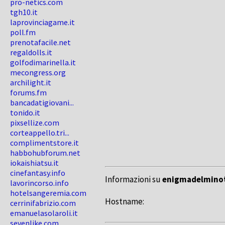
pro-netics.com
tgh10.it
laprovinciagame.it
poll.fm
prenotafacile.net
regaldolls.it
golfodimarinella.it
mecongress.org
archilight.it
forums.fm
bancadatigiovani...
tonido.it
pixsellize.com
corteappello.tri...
complimentstore.it
habbohubforum.net
iokaishiatsu.it
cinefantasy.info
Informazioni su
enigmadelminot
lavorincorso.info
hotelsangeremia.com
Hostname:
cerrinifabrizio.com
emanuelasolaroli.it
sevenlike.com