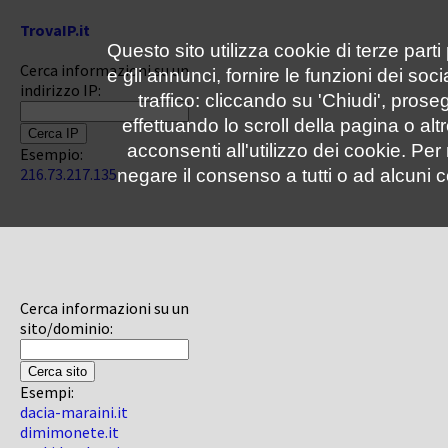
TrovaIP.it
Questo sito utilizza cookie di terze parti
Cerca informazioni su un
e gli annunci, fornire le funzioni dei soc
indirizzo IP:
traffico: cliccando su 'Chiudi', pro
effettuando lo scroll della pagina o altr
acconsenti all'utilizzo dei cookie. Pe
Esempio:
216.73.217.135
negare il consenso a tutti o ad alcuni c
Cerca informazioni su un
sito/dominio:
Esempi:
dacia-maraini.it
dimimonete.it