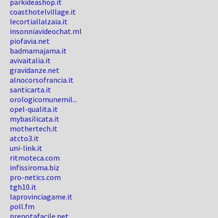
parkideashop.it
coasthotelvillage.it
lecortiallalzaia.it
insonniavideochat.ml
piofavia.net
badmamajama.it
avivaitalia.it
gravidanze.net
alnocorsofrancia.it
santicarta.it
orologicomunemil...
opel-qualita.it
mybasilicata.it
mothertech.it
atcto3.it
uni-link.it
ritmoteca.com
infissiroma.biz
pro-netics.com
tgh10.it
laprovinciagame.it
poll.fm
prenotafacile.net