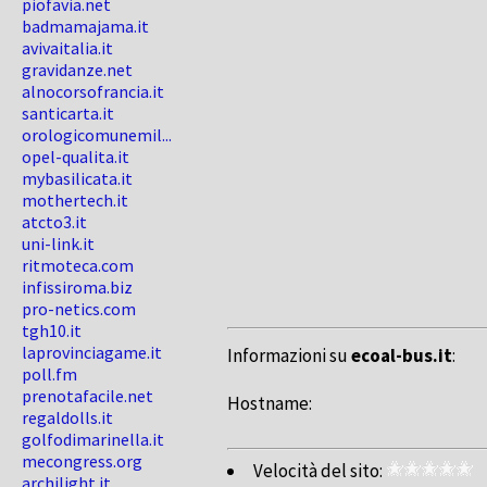
piofavia.net
badmamajama.it
avivaitalia.it
gravidanze.net
alnocorsofrancia.it
santicarta.it
orologicomunemil...
opel-qualita.it
mybasilicata.it
mothertech.it
atcto3.it
uni-link.it
ritmoteca.com
infissiroma.biz
pro-netics.com
tgh10.it
laprovinciagame.it
Informazioni su
ecoal-bus.it
:
poll.fm
prenotafacile.net
Hostname:
regaldolls.it
golfodimarinella.it
mecongress.org
Velocità del sito:
archilight.it