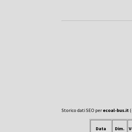
Storico dati SEO per
ecoal-bus.it
(
Data
Dim.
V