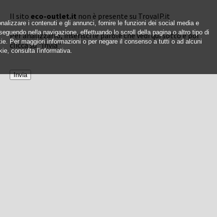
Il sito
eco-outlet.it
non è presente su TrovaIP.it
nalizzare i contenuti e gli annunci, fornire le funzioni dei social media e
oseguendo nella navigazione, effettuando lo scroll della pagina o altro tipo di
Per analizzarlo, inserisci le parole che vedi qui sotto e poi
okie. Per maggiori informazioni o per negare il consenso a tutti o ad alcuni
clicca su "Invia"
ie, consulta l'informativa.