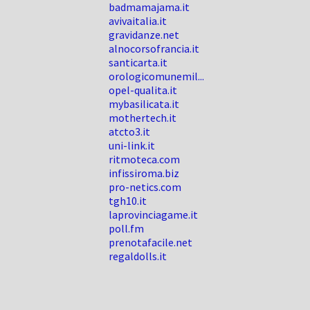
badmamajama.it
avivaitalia.it
gravidanze.net
alnocorsofrancia.it
santicarta.it
orologicomunemil...
opel-qualita.it
mybasilicata.it
mothertech.it
atcto3.it
uni-link.it
ritmoteca.com
infissiroma.biz
pro-netics.com
tgh10.it
laprovinciagame.it
poll.fm
prenotafacile.net
regaldolls.it