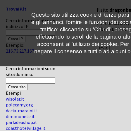
TrovaIP.it
Il sito
dragonbal
Questo sito utilizza cookie di terze parti
Cerca informazioni su un
e gli annunci, fornire le funzioni dei soc
Per analizzarlo, 
indirizzo IP:
clicca su "Invia"
traffico: cliccando su 'Chiudi', pro
effettuando lo scroll della pagina o altr
acconsenti all'utilizzo dei cookie. Pe
Esempio:
216.73.217.167
negare il consenso a tutti o ad alcuni c
Cerca informazioni su un
sito/dominio:
Esempi:
wisolar.it
polecamy.org
dacia-maraini.it
dimimonete.it
parkideashop.it
coasthotelvillage.it