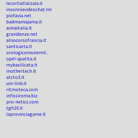
lecortiallalzaia.it
insonniavideochat.ml
piofavia.net
badmamajama.it
avivaitalia.it
gravidanze.net
alnocorsofrancia.it
santicarta.it
orologicomunemil...
opel-qualita.it
mybasilicata.it
mothertech.it
atcto3.it
uni-link.it
ritmoteca.com
infissiroma.biz
pro-netics.com
tgh10.it
laprovinciagame.it