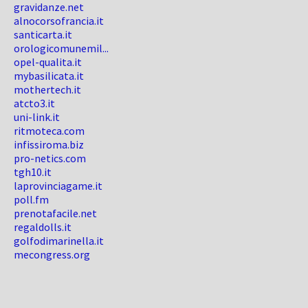
gravidanze.net
alnocorsofrancia.it
santicarta.it
orologicomunemil...
opel-qualita.it
mybasilicata.it
mothertech.it
atcto3.it
uni-link.it
ritmoteca.com
infissiroma.biz
pro-netics.com
tgh10.it
laprovinciagame.it
poll.fm
prenotafacile.net
regaldolls.it
golfodimarinella.it
mecongress.org