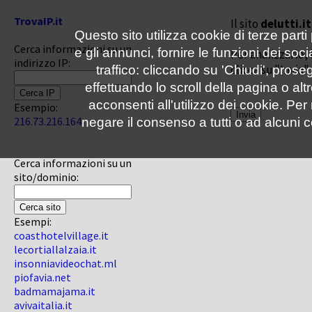
TrovaIP.it
Il sito
delutti.it
Questo sito utilizza cookie di terze parti
Cerca informazioni su un
e gli annunci, fornire le funzioni dei soc
Per analizzarlo, 
indirizzo IP:
clicca su "Invia"
traffico: cliccando su 'Chiudi', pro
effettuando lo scroll della pagina o altr
acconsenti all'utilizzo dei cookie. Pe
Esempio:
216.73.216.164
negare il consenso a tutti o ad alcuni c
Cerca informazioni su un
sito/dominio:
Esempi:
coasthotelvillage.it
lecortiallalzaia.it
insonniavideochat.ml
piofavia.net
badmamajama.it
avivaitalia.it