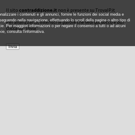
Il sito
contraddizione.it
non è presente su TrovaIP.it
nalizzare i contenuti e gli annunci, fornire le funzioni dei social media e
oseguendo nella navigazione, effettuando lo scroll della pagina o altro tipo di
Per analizzarlo, inserisci le parole che vedi qui sotto e poi
okie. Per maggiori informazioni o per negare il consenso a tutti o ad alcuni
clicca su "Invia"
ie, consulta l'informativa.