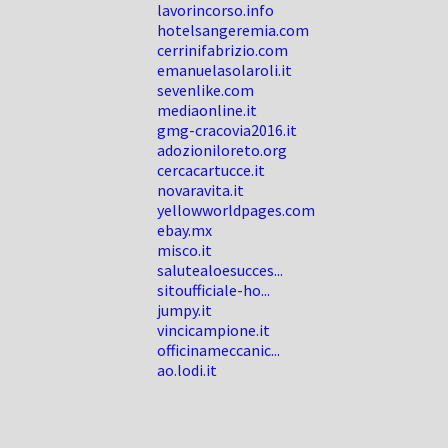
lavorincorso.info
hotelsangeremia.com
cerrinifabrizio.com
emanuelasolaroli.it
sevenlike.com
mediaonline.it
gmg-cracovia2016.it
adozioniloreto.org
cercacartucce.it
novaravita.it
yellowworldpages.com
ebay.mx
misco.it
salutealoesucces...
sitoufficiale-ho...
jumpy.it
vincicampione.it
officinameccanic...
ao.lodi.it