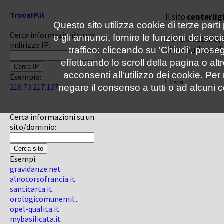
TrovaIP.it
Il sito
centerlig
Questo sito utilizza cookie di terze parti
Cerca informazioni su un
e gli annunci, fornire le funzioni dei soc
Per analizzarlo, 
indirizzo IP:
clicca su "Invia"
traffico: cliccando su 'Chiudi', pro
effettuando lo scroll della pagina o altr
acconsenti all'utilizzo dei cookie. Pe
Esempio:
216.73.217.127
negare il consenso a tutti o ad alcuni c
Cerca informazioni su un
sito/dominio:
Esempi:
gravidanze.net
alnocorsofrancia.it
santicarta.it
orologicomunemil...
opel-qualita.it
mybasilicata.it