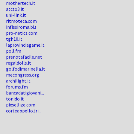
mothertech.it
atcto3.it
uni-link.it
ritmoteca.com
infissiroma.biz
pro-netics.com
tgh10.it
laprovinciagame.it
poll.fm
prenotafacile.net
regaldolls.it
golfodimarinella.it
mecongress.org
archilight.it
forums.fm
bancadatigiovani...
tonido.it
pixsellize.com
corteappello.tri...