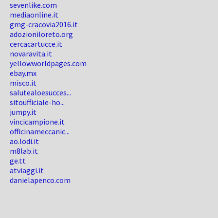
sevenlike.com
mediaonline.it
gmg-cracovia2016.it
adozioniloreto.org
cercacartucce.it
novaravita.it
yellowworldpages.com
ebay.mx
misco.it
salutealoesucces...
sitoufficiale-ho...
jumpy.it
vincicampione.it
officinameccanic...
ao.lodi.it
m8lab.it
ge.tt
atviaggi.it
danielapenco.com