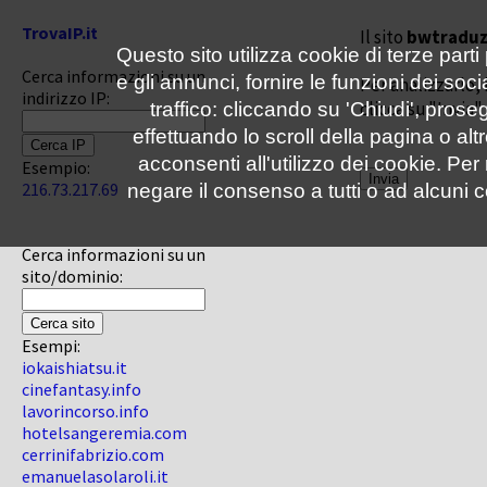
TrovaIP.it
Il sito
bwtraduzi
Questo sito utilizza cookie di terze parti
Cerca informazioni su un
e gli annunci, fornire le funzioni dei soc
Per analizzarlo, 
indirizzo IP:
clicca su "Invia"
traffico: cliccando su 'Chiudi', pro
effettuando lo scroll della pagina o altr
acconsenti all'utilizzo dei cookie. Pe
Esempio:
216.73.217.69
negare il consenso a tutti o ad alcuni c
Cerca informazioni su un
sito/dominio:
Esempi:
iokaishiatsu.it
cinefantasy.info
lavorincorso.info
hotelsangeremia.com
cerrinifabrizio.com
emanuelasolaroli.it