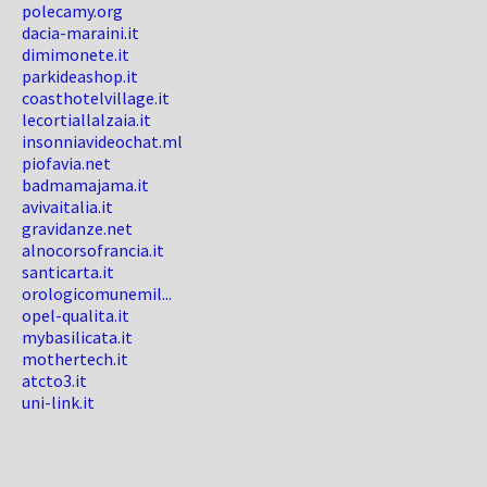
polecamy.org
dacia-maraini.it
dimimonete.it
parkideashop.it
coasthotelvillage.it
lecortiallalzaia.it
insonniavideochat.ml
piofavia.net
badmamajama.it
avivaitalia.it
gravidanze.net
alnocorsofrancia.it
santicarta.it
orologicomunemil...
opel-qualita.it
mybasilicata.it
mothertech.it
atcto3.it
uni-link.it