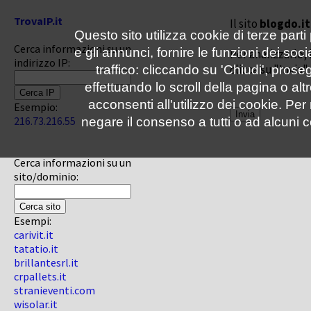
TrovaIP.it
Il sito
blogdo.it
Questo sito utilizza cookie di terze parti
Cerca informazioni su un
e gli annunci, fornire le funzioni dei soc
Per analizzarlo, 
indirizzo IP:
clicca su "Invia"
traffico: cliccando su 'Chiudi', pro
effettuando lo scroll della pagina o altr
acconsenti all'utilizzo dei cookie. Pe
Esempio:
216.73.216.55
negare il consenso a tutti o ad alcuni c
Cerca informazioni su un
sito/dominio:
Esempi:
carivit.it
tatatio.it
brillantesrl.it
crpallets.it
stranieventi.com
wisolar.it