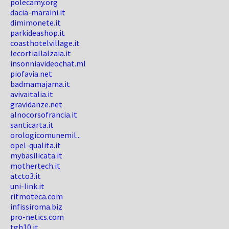
polecamy.org
dacia-maraini.it
dimimonete.it
parkideashop.it
coasthotelvillage.it
lecortiallalzaia.it
insonniavideochat.ml
piofavia.net
badmamajama.it
avivaitalia.it
gravidanze.net
alnocorsofrancia.it
santicarta.it
orologicomunemil...
opel-qualita.it
mybasilicata.it
mothertech.it
atcto3.it
uni-link.it
ritmoteca.com
infissiroma.biz
pro-netics.com
tgh10.it