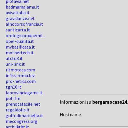
piofavia.net
badmamajama.it
avivaitalia.it
gravidanze.net
alnocorsofrancia.it
santicarta.it
orologicomunemil...
opel-qualita.it
mybasilicata.it
mothertech.it
atcto3.it
uni-link.it
ritmoteca.com
infissiroma.biz
pro-netics.com
tgh10.it
laprovinciagame.it
poll.fm
Informazioni su
bergamocase24.
prenotafacile.net
regaldolls.it
Hostname:
golfodimarinella.it
mecongress.org
archilight.it