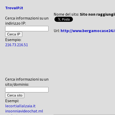
TrovaIP.it
Nome del sito:
Sito non raggiungi
Cerca informazioni su un
indirizzo IP:
Url:
http://www.bergamocase24.i
Esempio:
216.73.216.51
Cerca informazioni su un
sito/dominio:
Esempi:
lecortiallalzaia.it
insonniavideochat.ml