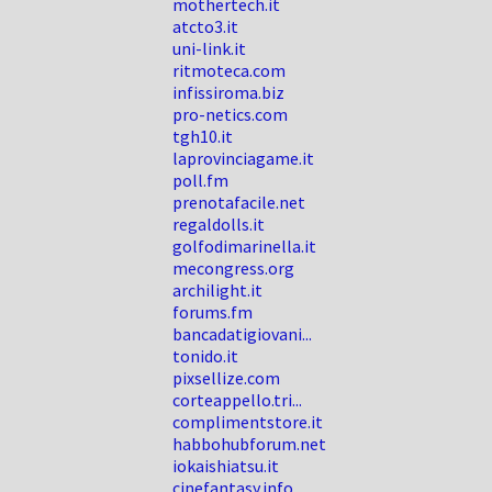
mothertech.it
atcto3.it
uni-link.it
ritmoteca.com
infissiroma.biz
pro-netics.com
tgh10.it
laprovinciagame.it
poll.fm
prenotafacile.net
regaldolls.it
golfodimarinella.it
mecongress.org
archilight.it
forums.fm
bancadatigiovani...
tonido.it
pixsellize.com
corteappello.tri...
complimentstore.it
habbohubforum.net
iokaishiatsu.it
cinefantasy.info