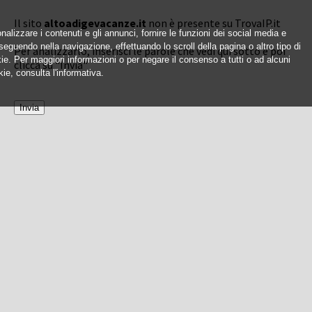
Il sito
altoadigevacanze.it
non è presente su TrovaIP.it
nalizzare i contenuti e gli annunci, fornire le funzioni dei social media e
oseguendo nella navigazione, effettuando lo scroll della pagina o altro tipo di
Per analizzarlo, inserisci le parole che vedi qui sotto e poi
okie. Per maggiori informazioni o per negare il consenso a tutti o ad alcuni
clicca su "Invia"
ie, consulta l'informativa.