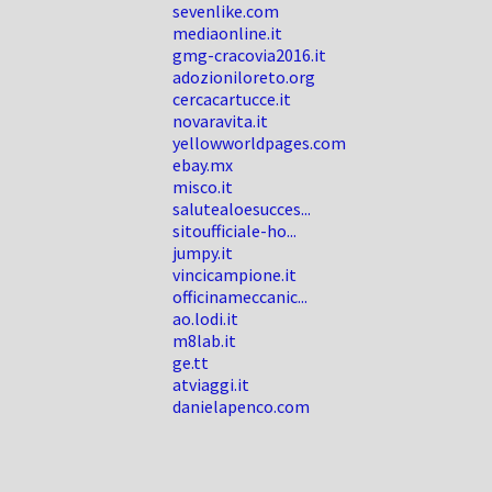
sevenlike.com
mediaonline.it
gmg-cracovia2016.it
adozioniloreto.org
cercacartucce.it
novaravita.it
yellowworldpages.com
ebay.mx
misco.it
salutealoesucces...
sitoufficiale-ho...
jumpy.it
vincicampione.it
officinameccanic...
ao.lodi.it
m8lab.it
ge.tt
atviaggi.it
danielapenco.com