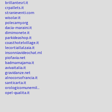
brillantesrl.it
crpallets.it
stranieventi.com
wisolar.it
polecamy.org
dacia-maraini.it
dimimonete.it
parkideashop.it
coasthotelvillage.it
lecortiallalzaia.it
insonniavideochat.ml
piofavia.net
badmamajama.it
avivaitalia.it
gravidanze.net
alnocorsofrancia.it
santicarta.it
orologicomunemil...
opel-qualita.it