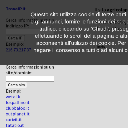
TrovaIP.it
Il sito
agricola
Questo sito utilizza cookie di terze parti
Cerca informazioni su un
e gli annunci, fornire le funzioni dei soc
Per analizzarlo, 
indirizzo IP:
clicca su "Invia"
traffico: cliccando su 'Chiudi', pro
effettuando lo scroll della pagina o altr
acconsenti all'utilizzo dei cookie. Pe
Esempio:
216.73.217.37
negare il consenso a tutti o ad alcuni c
Cerca informazioni su un
sito/dominio:
Esempi:
weta.lk
lospallino.it
clubbaloo.it
outplanet.it
carivit.it
tatatio.it