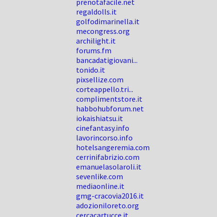
prenotafacile.net
regaldolls.it
golfodimarinella.it
mecongress.org
archilight.it
forums.fm
bancadatigiovani...
tonido.it
pixsellize.com
corteappello.tri...
complimentstore.it
habbohubforum.net
iokaishiatsu.it
cinefantasy.info
lavorincorso.info
hotelsangeremia.com
cerrinifabrizio.com
emanuelasolaroli.it
sevenlike.com
mediaonline.it
gmg-cracovia2016.it
adozioniloreto.org
cercacartucce.it