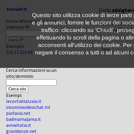
TrovaIP.it
Il sito
adalghero
Questo sito utilizza cookie di terze parti
Cerca informazioni su un
e gli annunci, fornire le funzioni dei soc
Per analizzarlo, 
indirizzo IP:
clicca su "Invia"
traffico: cliccando su 'Chiudi', pro
effettuando lo scroll della pagina o altr
acconsenti all'utilizzo dei cookie. Pe
Esempio:
216.73.216.95
negare il consenso a tutti o ad alcuni c
Cerca informazioni su un
sito/dominio:
Esempi:
lecortiallalzaia.it
insonniavideochat.ml
piofavia.net
badmamajama.it
avivaitalia.it
gravidanze.net