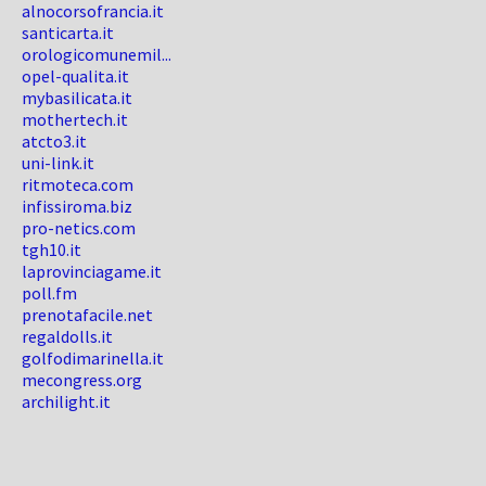
alnocorsofrancia.it
santicarta.it
orologicomunemil...
opel-qualita.it
mybasilicata.it
mothertech.it
atcto3.it
uni-link.it
ritmoteca.com
infissiroma.biz
pro-netics.com
tgh10.it
laprovinciagame.it
poll.fm
prenotafacile.net
regaldolls.it
golfodimarinella.it
mecongress.org
archilight.it